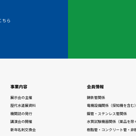
こちら
事業内容
会員情報
展示会の主催
鋳鉄管関係
歴代水道展資料
電機設備関係（探知機を含む
機関誌の発行
鋼管・ステンレス管関係
講演会の開催
水質試験機器関係（薬品を除
新年名刺交換会
樹脂管・コンクリート管・非