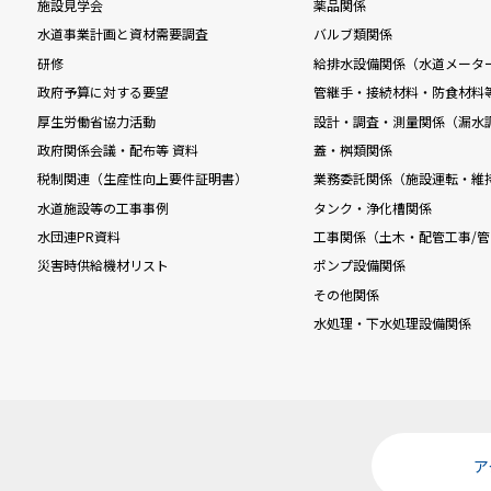
施設見学会
薬品関係
水道事業計画と資材需要調査
バルブ類関係
研修
給排水設備関係（水道メータ
政府予算に対する要望
管継手・接続材料・防食材料
厚生労働省協力活動
設計・調査・測量関係（漏水
政府関係会議・配布等 資料
蓋・桝類関係
税制関連（生産性向上要件証明書）
業務委託関係（施設運転・維
水道施設等の工事事例
タンク・浄化槽関係
水団連PR資料
工事関係（土木・配管工事/管
災害時供給機材リスト
ポンプ設備関係
その他関係
水処理・下水処理設備関係
ア