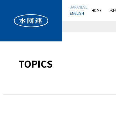
JAPANESE
HOME
水
ENGLISH
TOPICS