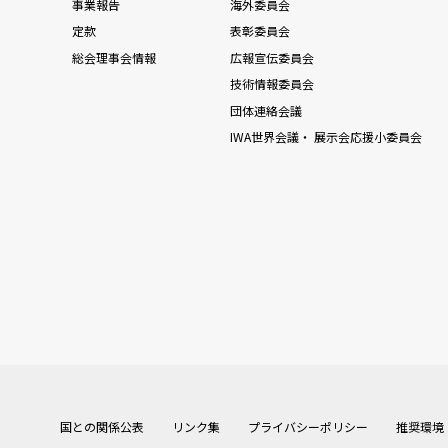
事業報告
海外委員会
定款
表彰委員会
総会理事会情報
広報宣伝委員会
技術情報委員会
団体連絡会議
IWA世界会議・ 展示会応援小委員会
国との関係公表
リンク集
プライバシーポリシー
推奨環境