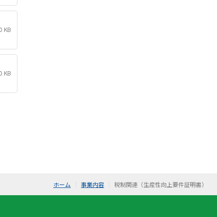
0 KB
0 KB
ホーム
事業内容
税制関連（生産性向上要件証明書）