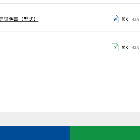
会等証明書（型式）
開く
43.8
開く
42.0