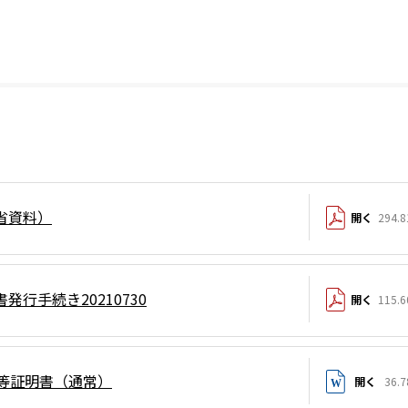
省資料）
開く
294.8
発行手続き20210730
開く
115.6
会等証明書（通常）
開く
36.7