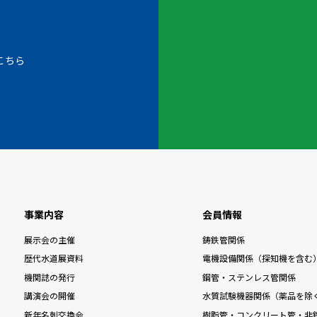
こちら
事業内容
会員情報
展示会の主催
鋳鉄管関係
歴代水道展資料
電機設備関係（探知機を含む
機関誌の発行
鋼管・ステンレス管関係
講演会の開催
水質試験機器関係（薬品を除
新年名刺交換会
樹脂管・コンクリート管・非