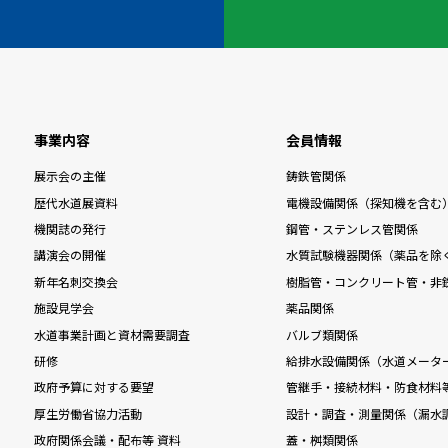
事業内容
会員情報
展示会の主催
鋳鉄管関係
歴代水道展資料
電機設備関係（探知機を含む
機関誌の発行
鋼管・ステンレス管関係
講演会の開催
水質試験機器関係（薬品を除
新年名刺交換会
樹脂管・コンクリート管・非
施設見学会
薬品関係
水道事業計画と資材需要調査
バルブ類関係
研修
給排水設備関係（水道メータ
政府予算に対する要望
管継手・接続材料・防食材料
厚生労働省協力活動
設計・調査・測量関係（漏水
政府関係会議・配布等 資料
蓋・桝類関係