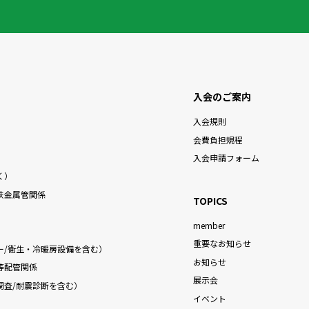
入会のご案内
入会規則
）
会費負担規程
入会申請フォーム
く）
鉄金属管関係
TOPICS
member
重要なお知らせ
ー/衛生・冷暖房設備を含む）
お知らせ
等配管関係
展示会
調査/耐震診断を含む）
イベント