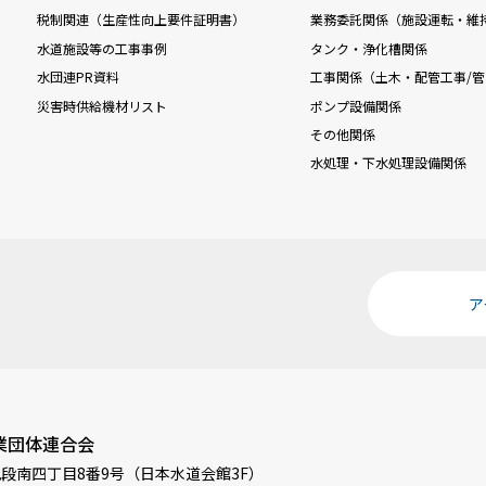
税制関連（生産性向上要件証明書）
業務委託関係（施設運転・維
水道施設等の工事事例
タンク・浄化槽関係
水団連PR資料
工事関係（土木・配管工事/管
災害時供給機材リスト
ポンプ設備関係
その他関係
水処理・下水処理設備関係
ア
業団体連合会
段南四丁目8番9号（日本水道会館3F）