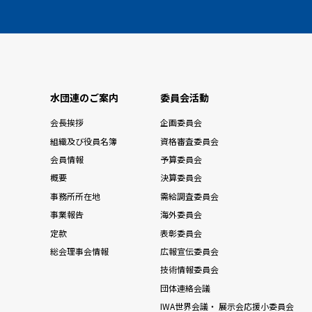
水団連のご案内
委員会活動
会長挨拶
企画委員会
組織及び役員名簿
資格審査委員会
会員情報
予算委員会
概要
決算委員会
事務所所在地
需給調査委員会
事業報告
海外委員会
定款
表彰委員会
総会理事会情報
広報宣伝委員会
技術情報委員会
団体連絡会議
IWA世界会議・ 展示会応援小委員会