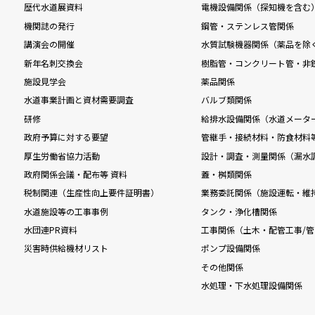
歴代水道展資料
電機設備関係（探知機を含む
機関誌の発行
鋼管・ステンレス管関係
講演会の開催
水質試験機器関係（薬品を除
新年名刺交換会
樹脂管・コンクリート管・非
施設見学会
薬品関係
水道事業計画と資材需要調査
バルブ類関係
研修
給排水設備関係（水道メータ
政府予算に対する要望
管継手・接続材料・防食材料
厚生労働省協力活動
設計・調査・測量関係（漏水
政府関係会議・配布等 資料
蓋・桝類関係
税制関連（生産性向上要件証明書）
業務委託関係（施設運転・維
水道施設等の工事事例
タンク・浄化槽関係
水団連PR資料
工事関係（土木・配管工事/管
災害時供給機材リスト
ポンプ設備関係
その他関係
水処理・下水処理設備関係