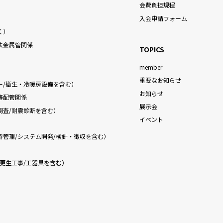
）
会費負担規程
入会申請フォーム
く）
鉄金属管関係
TOPICS
member
重要なお知らせ
ー/衛生・冷暖房設備を含む）
お知らせ
等配管関係
展示会
調査/耐震診断を含む）
イベント
持管理/システム開発/検針・徴収を含む）
更生工事/工器具を含む）