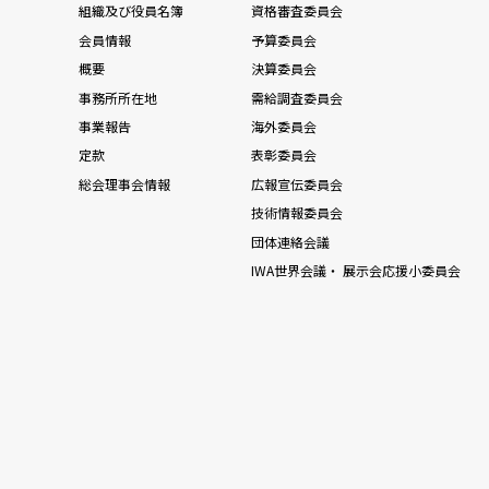
組織及び役員名簿
資格審査委員会
会員情報
予算委員会
概要
決算委員会
事務所所在地
需給調査委員会
事業報告
海外委員会
定款
表彰委員会
総会理事会情報
広報宣伝委員会
技術情報委員会
団体連絡会議
IWA世界会議・ 展示会応援小委員会