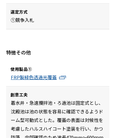
選定方式
①競争入札
特徴その他
使用製品①
FRP製緑色透過光覆蓋
創意工夫
着水井・急速攪拌池・ろ過池は固定式とし、
沈殿池は池の状態を容易に確認できるようド
ーム型可動式とした。覆蓋の表面は対候性を
考慮したハルスハイコート塗装を行い、かつ
防藻、内部確認のため波長470mm～600ｍｍ