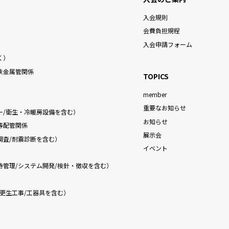
入会規則
）
会費負担規程
入会申請フォーム
く）
鉄金属管関係
TOPICS
member
重要なお知らせ
ー/衛生・冷暖房設備を含む）
お知らせ
等配管関係
展示会
調査/耐震診断を含む）
イベント
持管理/システム開発/検針・徴収を含む）
更生工事/工器具を含む）