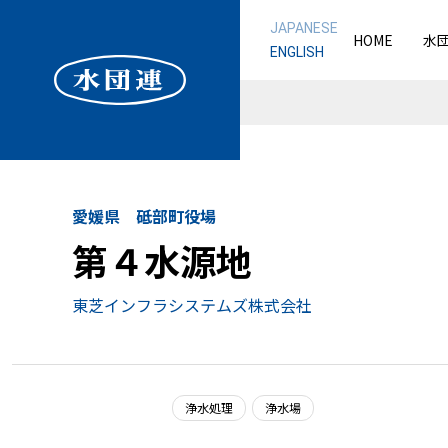
JAPANESE
HOME
水
ENGLISH
愛媛県 砥部町役場
第４水源地
東芝インフラシステムズ株式会社
浄水処理
浄水場