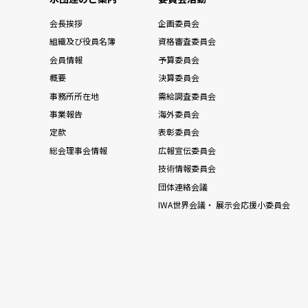
会長挨拶
企画委員会
組織及び役員名簿
資格審査委員会
会員情報
予算委員会
概要
決算委員会
事務所所在地
需給調査委員会
事業報告
海外委員会
定款
表彰委員会
総会理事会情報
広報宣伝委員会
技術情報委員会
団体連絡会議
IWA世界会議・ 展示会応援小委員会