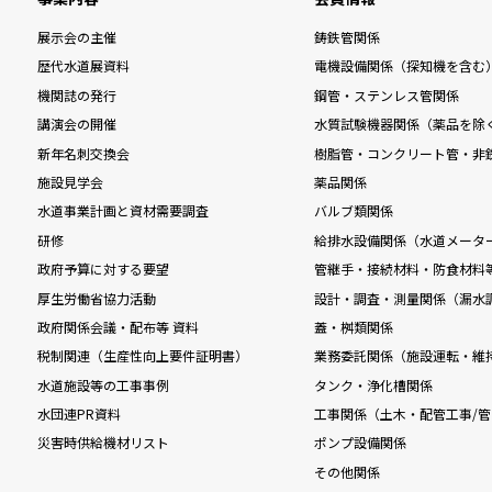
展示会の主催
鋳鉄管関係
歴代水道展資料
電機設備関係（探知機を含む
機関誌の発行
鋼管・ステンレス管関係
講演会の開催
水質試験機器関係（薬品を除
新年名刺交換会
樹脂管・コンクリート管・非
施設見学会
薬品関係
水道事業計画と資材需要調査
バルブ類関係
研修
給排水設備関係（水道メータ
政府予算に対する要望
管継手・接続材料・防食材料
厚生労働省協力活動
設計・調査・測量関係（漏水
政府関係会議・配布等 資料
蓋・桝類関係
税制関連（生産性向上要件証明書）
業務委託関係（施設運転・維
水道施設等の工事事例
タンク・浄化槽関係
水団連PR資料
工事関係（土木・配管工事/管
災害時供給機材リスト
ポンプ設備関係
その他関係