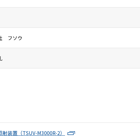
社 フソウ
札
射装置（TSUV-M3000R-2）