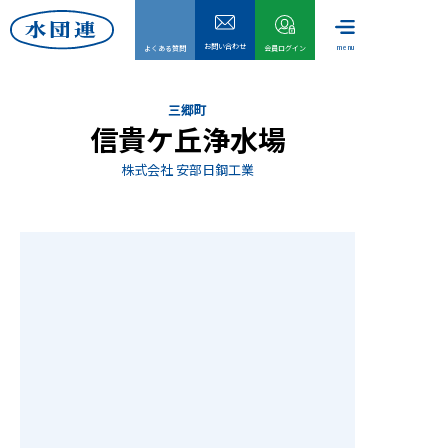
お問い合わせ
menu
よくある質問
会員ログイン
三郷町
信貴ケ丘浄水場
株式会社 安部日鋼工業
HOME
水団連
委員会
事業内
会員情