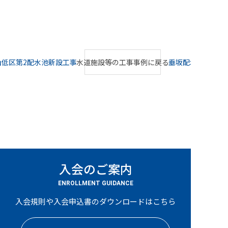
山低区第2配水池新設工事
水道施設等の工事事例に戻る
垂坂配水池
入会のご案内
ENROLLMENT GUIDANCE
入会規則や入会申込書のダウンロードはこちら