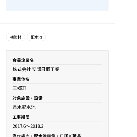
入会の
TOPIC
補強材
配水池
会員企業名
株式会社 安部日鋼工業
事業体名
三郷町
対象施設・設備
県水配水池
工事期間
2017.6～2018.3
浄水能力・配水池容量・口径×延長