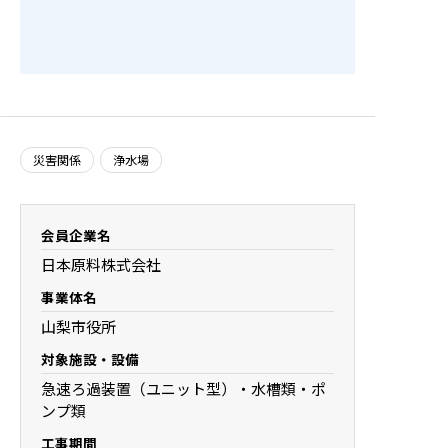
入会の
TOPIC
災害関係
浄水場
会員企業名
日本原料株式会社
事業体名
山梨市役所
対象施設・設備
急速ろ過装置（ユニット型）・水槽類・ポ
ンプ類
工事期間