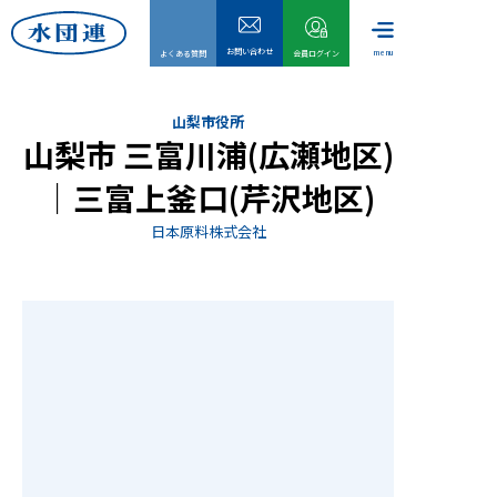
お問い合わせ
menu
よくある質問
会員ログイン
山梨市役所
山梨市 三富川浦(広瀬地区)
｜三富上釜口(芹沢地区)
日本原料株式会社
HOME
水団連
委員会
事業内
会員情